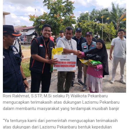
Roni Rakhmat, S.STP, M.Si selaku Pj Walikota Pekanbaru
mengucapkan terimakasih atas dukungan Lazismu Pekanbaru
dalam membantu masyarakat yang terdampak musibah banjir
“Ya tentunya kami dari pemerintah mengucapkan terimakasih
atas dukungan dari Lazismu Pekanbaru bentuk kepedulian