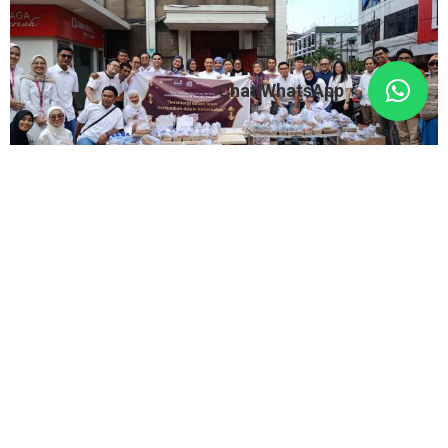
Chat WhatsApp
CIMB Niaga Syariah Pekanbaru Salurkan 400 Paket
Takjil Bersama Lazismu Pekanbaru kepada Pejuang
Nafkah
9 March 2026
Zakat Sekarang CIMB Niaga Syariah Pekanbaru Salurkan 400 Paket
Takjil Bersama Lazismu Pekanbaru kepada Pejuang Nafkah KOTA
PEKANBARU – Mencoba untuk...