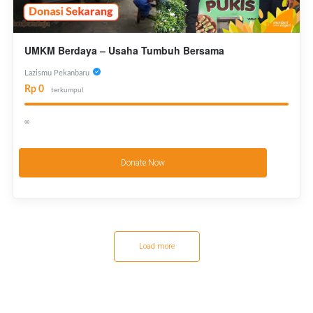
UMKM Berdaya – Usaha Tumbuh Bersama
Lazismu Pekanbaru
Rp 0
terkumpul
∞
Donate Now
Load more