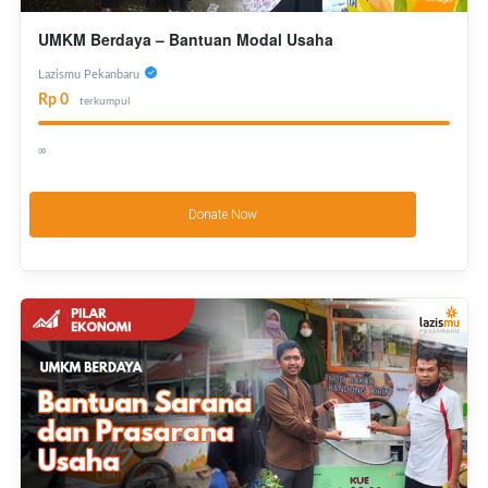
UMKM Berdaya – Bantuan Modal Usaha
Lazismu Pekanbaru
Rp 0
terkumpul
∞
Donate Now