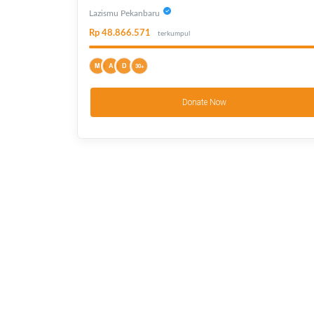
Lazismu Pekanbaru
Rp 48.866.571
terkumpul
M
A
D
30+
Donate Now