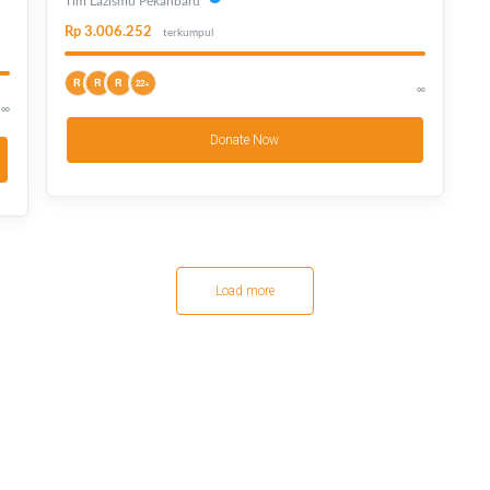
Tim Lazismu Pekanbaru
Rp 3.006.252
terkumpul
R
R
R
22+
∞
∞
Donate Now
Load more