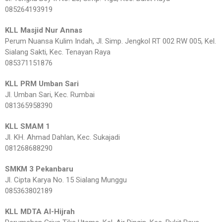
085264193919
KLL Masjid Nur Annas
Perum Nuansa Kulim Indah, Jl. Simp. Jengkol RT 002 RW 005, Kel.
Sialang Sakti, Kec. Tenayan Raya
085371151876
KLL PRM Umban Sari
Jl. Umban Sari, Kec. Rumbai
081365958390
KLL SMAM 1
Jl. KH. Ahmad Dahlan, Kec. Sukajadi
081268688290
SMKM 3 Pekanbaru
Jl. Cipta Karya No. 15 Sialang Munggu
085363802189
KLL MDTA Al-Hijrah