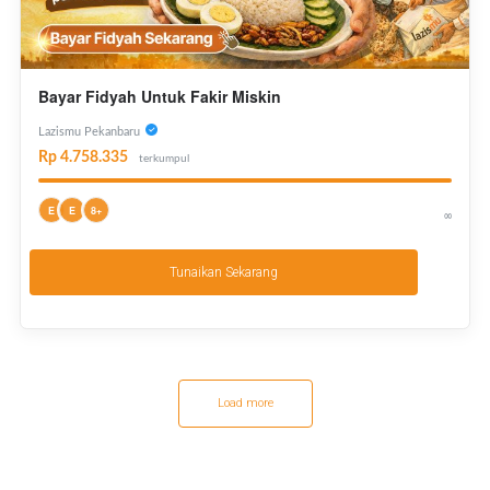
Bayar Fidyah Untuk Fakir Miskin
Lazismu Pekanbaru
Rp 4.758.335
terkumpul
E
E
8+
∞
Tunaikan Sekarang
Load more