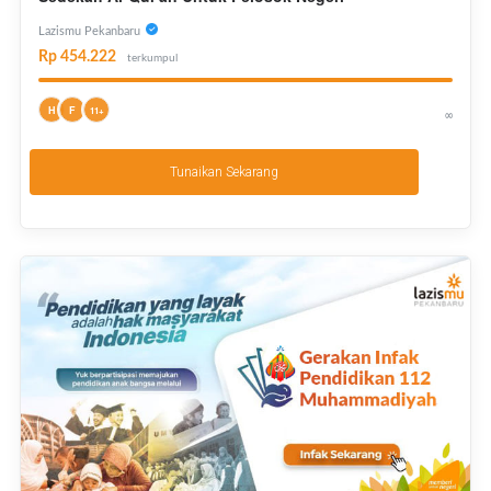
Lazismu Pekanbaru
Rp 454.222
terkumpul
H
F
11+
∞
Tunaikan Sekarang