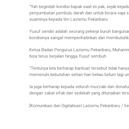
“Yah beginilah kondisi bapak saat ini pak, sejak kej
penyumbatan pembulu darah dan untuk bicara saja sa
suaminya kepada tim Lazismu Pekanbaru
Yusuf sendiri adalah seorang pekerja buruh bangunan 
kondisinya sangat memperihatinkan dan membutuhka
Ketua Badan Pengurus Lazismu Pekanbaru, Muhammad 
bisa terus berjalan hingga Yusuf sembuh
“Tentunya kita berharap bantuan tersebut tidak hanya 
memenuhi kebutuhan sehari-hari beliau belum lagi u
Ia juga berharap kepada seluruh muzzaki dan donatu
dengan zakat infak dan sedekah yang ditunaikan te
[Komunikasi dan DigitalisasI Lazismu Pekanbaru / Se