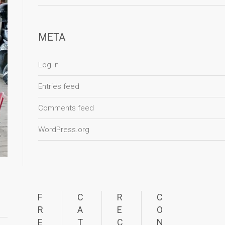
META
Log in
Entries feed
Comments feed
WordPress.org
F
C
R
C
R
A
E
O
E
T
C
N