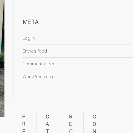
META
Log in
Entries feed
Comments feed
WordPress.org
F
C
R
C
R
A
E
O
E
T
C
N