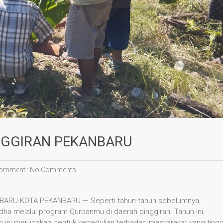
GGIRAN PEKANBARU
omment :
No Comments
RU KOTA PEKANBARU — Seperti tahun-tahun sebelumnya,
dha melalui program Qurbanmu di daerah pinggiran. Tahun ini,
ni merupakan bentuk kepedulian terhadap masyarakat yang tingg