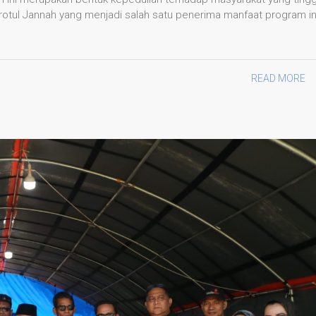
irotul Jannah yang menjadi salah satu penerima manfaat program in
READ MORE