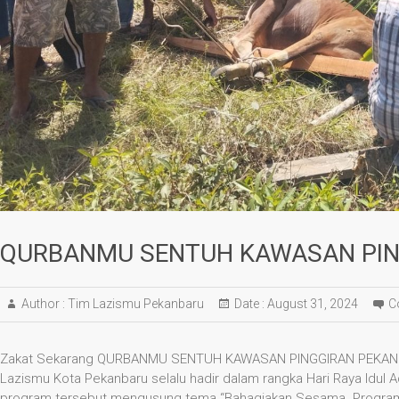
QURBANMU SENTUH KAWASAN PIN
Author :
Tim Lazismu Pekanbaru
Date :
August 31, 2024
C
Zakat Sekarang QURBANMU SENTUH KAWASAN PINGGIRAN PEKANBA
Lazismu Kota Pekanbaru selalu hadir dalam rangka Hari Raya Idul A
program tersebut mengusung tema “Bahagiakan Sesama. Program i