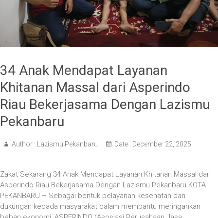
34 Anak Mendapat Layanan
Khitanan Massal dari Asperindo
Riau Bekerjasama Dengan Lazismu
Pekanbaru
Author :
Lazismu Pekanbaru
Date :
December 22, 2025
Zakat Sekarang 34 Anak Mendapat Layanan Khitanan Massal dari
Asperindo Riau Bekerjasama Dengan Lazismu Pekanbaru KOTA
PEKANBARU – Sebagai bentuk pelayanan kesehatan dan
dukungan kepada masyarakat dalam membantu meringankan
beban ekonomi, ASPERINDO (Asosiasi Perusahaan Jasa