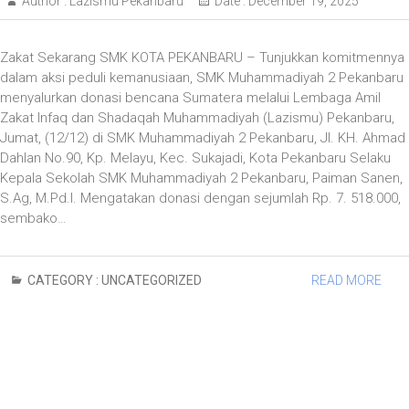
Author :
Lazismu Pekanbaru
Date :
December 19, 2025
Zakat Sekarang SMK KOTA PEKANBARU – Tunjukkan komitmennya
dalam aksi peduli kemanusiaan, SMK Muhammadiyah 2 Pekanbaru
menyalurkan donasi bencana Sumatera melalui Lembaga Amil
Zakat Infaq dan Shadaqah Muhammadiyah (Lazismu) Pekanbaru,
Jumat, (12/12) di SMK Muhammadiyah 2 Pekanbaru, Jl. KH. Ahmad
Dahlan No.90, Kp. Melayu, Kec. Sukajadi, Kota Pekanbaru Selaku
Kepala Sekolah SMK Muhammadiyah 2 Pekanbaru, Paiman Sanen,
S.Ag, M.Pd.I. Mengatakan donasi dengan sejumlah Rp. 7. 518.000,
sembako…
CATEGORY :
UNCATEGORIZED
READ MORE