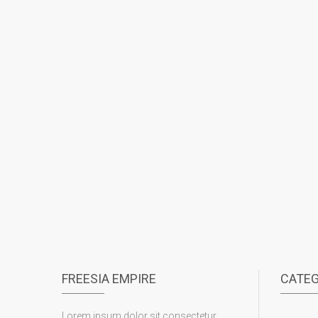
FREESIA EMPIRE
CATE
Lorem ipsum dolor sit consectetur