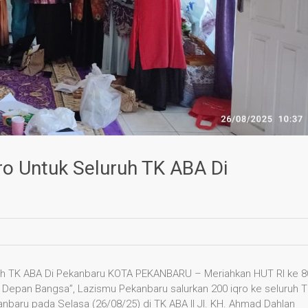
ro Untuk Seluruh TK ABA Di
ruh TK ABA Di Pekanbaru KOTA PEKANBARU – Meriahkan HUT RI ke 8
 Depan Bangsa”, Lazismu Pekanbaru salurkan 200 iqro ke seluruh 
anbaru pada Selasa (26/08/25) di TK ABA II Jl. KH. Ahmad Dahlan